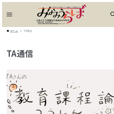
ホーム
TA通信
TA通信