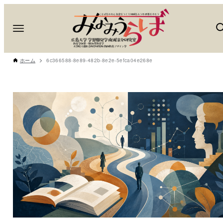
ホーム
6c366588-8e89-482b-8e2e-5efca04e268e