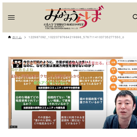
ホーム
122987092_10220787664219696_5767114103735277550_o