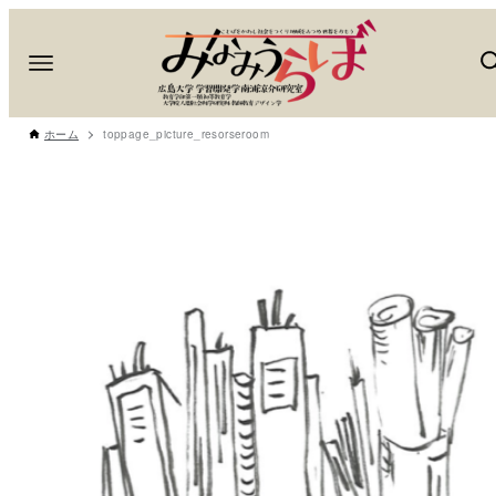
ホーム
toppage_picture_resorseroom