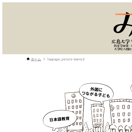
ホーム
toppage_picture-towns2