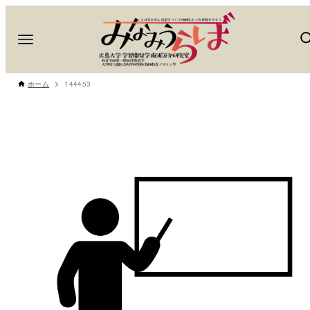
ホーム
144453