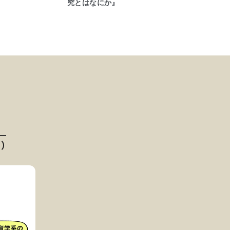
究とはなにか』
ク）