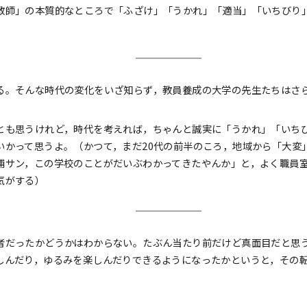
教師」の本質的なところで「ふざけ」「うかれ」「適当」「いちびり
る。そんな時代の変化をいざ知らず，教員養成の大学の先生たちはさ
とも思うけれど，時代を考えれば，ちゃんと誠実に「うかれ」「いち
いかって思うよ。（かつて，まだ20代の前半のころ，地域から「大変
浦サン，この学校のことがだいぶわかってきたやんか」と，よく職員
気がする）
者だったかどうかはわからない。たぶん当たり前だけど真面目だと思
しんだり，ゆるみを楽しんだりできるようになったかというと，その