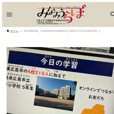
ホーム
467288548_10230081934290639_69551314319492189_n