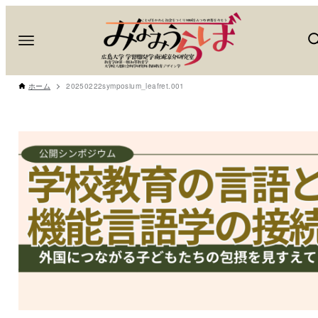
ホーム
20250222symposium_leafret.001