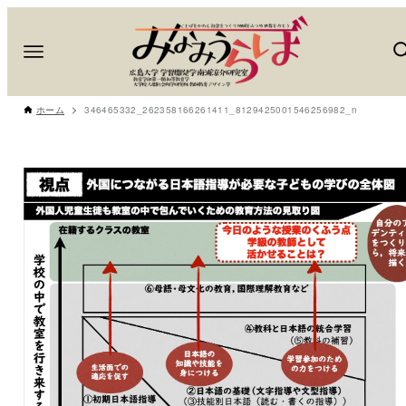
ホーム
346465332_262358166261411_8129425001546256982_n